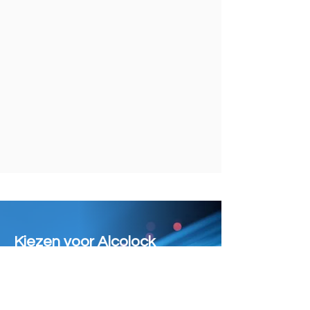
Kiezen voor Alcolock
betekent kiezen voor
veiligheid,
verantwoordelijkheid en