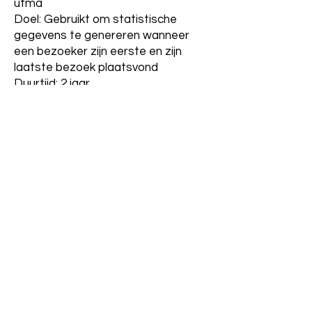
utma
Doel: Gebruikt om statistische
gegevens te genereren wanneer
een bezoeker zijn eerste en zijn
laatste bezoek plaatsvond
Duurtijd: 2 jaar
utmz
BDoel: Gebruikt om de bron of
campagne aan te geven hoe de
gebruiker de site heeft bereikt
Duurtijd: 6 maanden
Beheer van cookies
Beheer van cookies via je browser:
Als je wil vermijden dat bepaalde
cookies op jouw computer
geïnstalleerd worden, dan kan je dat
via de Privacy instellingen van je